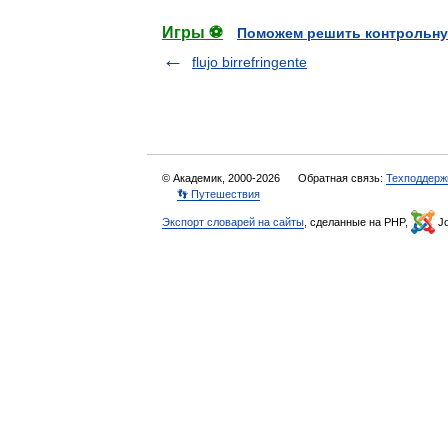
Игры ⚽
Поможем решить контрольну
flujo birrefringente
© Академик, 2000-2026
Обратная связь:
Техподдерж
👣 Путешествия
Экспорт словарей на сайты
, сделанные на PHP,
Jo