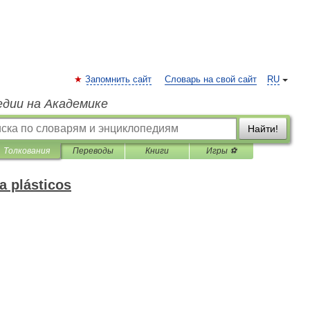
Запомнить сайт
Словарь на свой сайт
RU
едии на Академике
Найти!
Толкования
Переводы
Книги
Игры ⚽
a plásticos