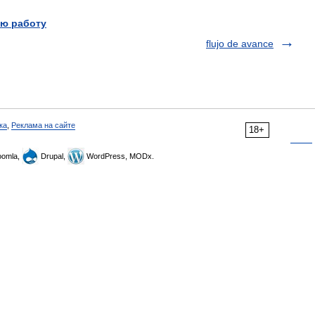
ю работу
flujo de avance
ка
,
Реклама на сайте
18+
omla,
Drupal,
WordPress, MODx.