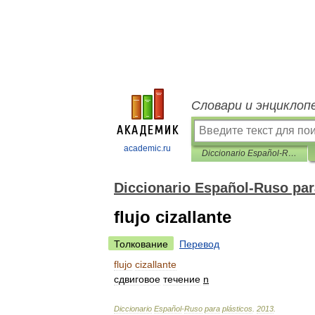
Словари и энциклоп
academic.ru
Diccionario Español-Ruso para plásticos
Diccionario Español-Ruso par
flujo cizallante
Толкование
Перевод
flujo
cizallante
сдвиговое
течение
n
Diccionario
Español
-
Ruso
para
plásticos
.
2013
.